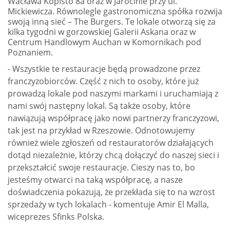
Wacława Kopisto 8a oraz w Jarocinie przy ul.
Mickiewicza. Równolegle gastronomiczna spółka rozwija
swoją inną sieć – The Burgers. Te lokale otworzą się za
kilka tygodni w gorzowskiej Galerii Askana oraz w
Centrum Handlowym Auchan w Komornikach pod
Poznaniem.
- Wszystkie te restauracje będą prowadzone przez
franczyzobiorców. Część z nich to osoby, które już
prowadzą lokale pod naszymi markami i uruchamiają z
nami swój następny lokal. Są także osoby, które
nawiązują współpracę jako nowi partnerzy franczyzowi,
tak jest na przykład w Rzeszowie. Odnotowujemy
również wiele zgłoszeń od restauratorów działających
dotąd niezależnie, którzy chcą dołączyć do naszej sieci i
przekształcić swoje restauracje. Cieszy nas to, bo
jesteśmy otwarci na taką współpracę, a nasze
doświadczenia pokazują, że przekłada się to na wzrost
sprzedaży w tych lokalach - komentuje Amir El Malla,
wiceprezes Sfinks Polska.