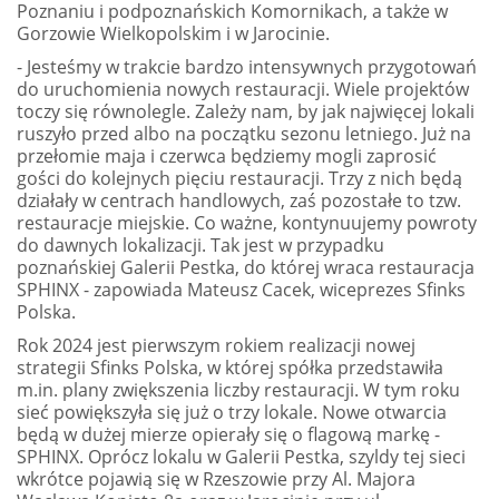
Poznaniu i podpoznańskich Komornikach, a także w
Gorzowie Wielkopolskim i w Jarocinie.
- Jesteśmy w trakcie bardzo intensywnych przygotowań
do uruchomienia nowych restauracji. Wiele projektów
toczy się równolegle. Zależy nam, by jak najwięcej lokali
ruszyło przed albo na początku sezonu letniego. Już na
przełomie maja i czerwca będziemy mogli zaprosić
gości do kolejnych pięciu restauracji. Trzy z nich będą
działały w centrach handlowych, zaś pozostałe to tzw.
restauracje miejskie. Co ważne, kontynuujemy powroty
do dawnych lokalizacji. Tak jest w przypadku
poznańskiej Galerii Pestka, do której wraca restauracja
SPHINX - zapowiada Mateusz Cacek, wiceprezes Sfinks
Polska.
Rok 2024 jest pierwszym rokiem realizacji nowej
strategii Sfinks Polska, w której spółka przedstawiła
m.in. plany zwiększenia liczby restauracji. W tym roku
sieć powiększyła się już o trzy lokale. Nowe otwarcia
będą w dużej mierze opierały się o flagową markę -
SPHINX. Oprócz lokalu w Galerii Pestka, szyldy tej sieci
wkrótce pojawią się w Rzeszowie przy Al. Majora